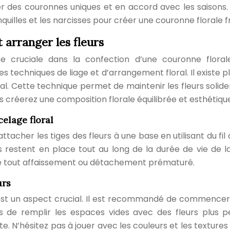
er des couronnes uniques et en accord avec les saisons
onquilles et les narcisses pour créer une couronne florale 
t arranger les fleurs
e cruciale dans la confection d’une couronne flora
les techniques de liage et d’arrangement floral. Il existe p
ral. Cette technique permet de maintenir les fleurs soli
ous créerez une composition florale équilibrée et esthéti
celage floral
tacher les tiges des fleurs à une base en utilisant du fil d
es restent en place tout au long de la durée de vie de 
ite tout affaissement ou détachement prématuré.
urs
 est un aspect crucial. Il est recommandé de commencer 
 de remplir les espaces vides avec des fleurs plus pe
nte. N’hésitez pas à jouer avec les couleurs et les textu