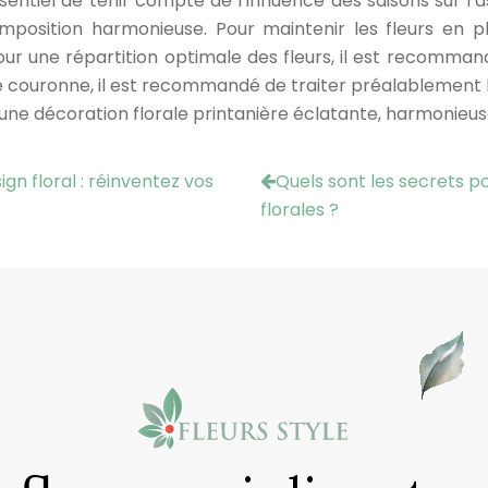
 essentiel de tenir compte de l’influence des saisons sur l’
position harmonieuse. Pour maintenir les fleurs en pla
. Pour une répartition optimale des fleurs, il est recomman
otre couronne, il est recommandé de traiter préalablement l
une décoration florale printanière éclatante, harmonieuse
gn floral : réinventez vos
Quels sont les secrets 
florales ?